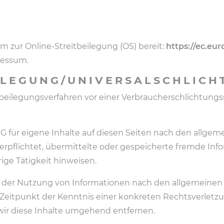
rm zur Online-Streitbeilegung (OS) bereit:
https://ec.eu
ressum.
ILEGUNG/UNIVERSAL­SCHLICH
eitbeilegungsverfahren vor einer Verbraucherschlichtung
MG für eigene Inhalte auf diesen Seiten nach den allgeme
 verpflichtet, übermittelte oder gespeicherte fremde I
ige Tätigkeit hinweisen.
 der Nutzung von Informationen nach den allgemeinen 
m Zeitpunkt der Kenntnis einer konkreten Rechtsverlet
ir diese Inhalte umgehend entfernen.